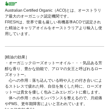
Australian Certified Organic（ACO)とは、オーストラリ
ア最大のオーガニック認定機関です。
FRESHは、世界で最も厳しい有機基準ACOで認定され
た精油とキャリアオイルをオーストラリアより輸入し使
用しています。
[精油の効果］
・オーガニックローズオットーオイル・・・気品ある芳
醇な香り、豊かな効能で、アロマの女王と呼ばれるロー
ズオットー。
心への作用：落ち込んでいる時や人との付き合いによ
るストレスで疲れた時、自信を無くした時に、ローズオ
ットーは貴女を優しく包みこみエレガントに癒します。
体への作用：ホルモンバランスを整えるので、月経痛
やPMS、更年期障害によいと言われています。