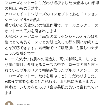
▽ローズオットーにこだわり選びました 天然水も山形県
の月山からの天然水。
アロマモイストシリーズのコンセプトである「エッセン
シャルオイル+天然水」。
選び抜いた天然水との相互作用で、オーガニックローズ
オットーの底力を引き出します。
天然水とオーガニック品質のエッセンシャルオイルは相
性はとても良く、スッとお肌に入って行き潤いが続くこ
とを実感できます。高機能でいて敏感肌にも優しいナチ
ュラルな成分です。
●ローズが持つお肌への浸透力、高い補潤効果・しっと
り感に着目。多種あるローズの中で、ローズの国と言わ
れているブルガリアで朝摘み取ったブルガリアンローズ
「ローズオットー」だけを選ぶことにこだわりました。
●成分で重要な水にもこだわり。山形県にある月山の天
然水は、シリカをたっぷり含み美肌に良いと言われてい
ます。