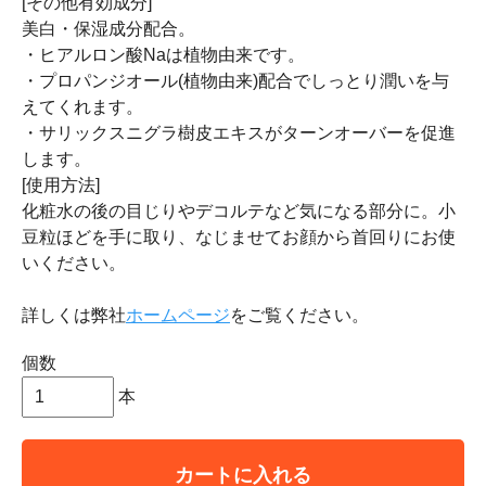
[その他有効成分]
美白・保湿成分配合。
・ヒアルロン酸Naは植物由来です。
・プロパンジオール(植物由来)配合でしっとり潤いを与
えてくれます。
・サリックスニグラ樹皮エキスがターンオーバーを促進
します。
[使用方法]
化粧水の後の目じりやデコルテなど気になる部分に。小
豆粒ほどを手に取り、なじませてお顔から首回りにお使
いください。
詳しくは弊社
ホームページ
をご覧ください。
個数
本
カートに入れる